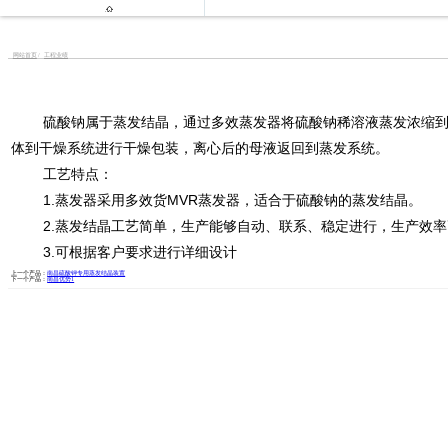

网站首页
工程业绩
硫酸钠属于蒸发结晶，通过多效蒸发器将硫酸钠稀溶液蒸发浓缩到一
体到干燥系统进行干燥包装，离心后的母液返回到蒸发系统。
工艺特点：
1.蒸发器采用多效货MVR蒸发器，适合于硫酸钠的蒸发结晶。
2.蒸发结晶工艺简单，生产能够自动、联系、稳定进行，生产效率
3.可根据客户要求进行详细设计
上一个产品：
南昌硫酸钾专用蒸发结晶装置
下一个产品：
南昌优势1