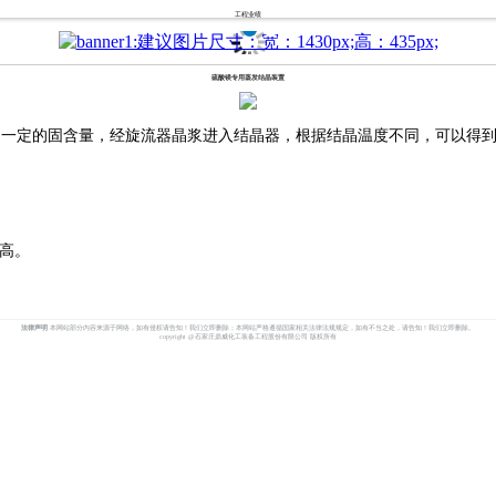
工程业绩
硫酸镁专用蒸发结晶装置
定的固含量，经旋流器晶浆进入结晶器，根据结晶温度不同，可以得到
高。
法律声明
本网站部分内容来源于网络，如有侵权请告知！我们立即删除；本网站严格遵循国家相关法律法规规定，如有不当之处，请告知！我们立即删除。
copyright @石家庄鼎威化工装备工程股份有限公司 版权所有