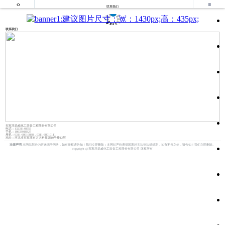


联系我们
联系我们
石家庄鼎威化工装备工程股份有限公司
电话：13231148555
手机：18633018327
座机：0311-68010888，0311-68010111
地址：河北省石家庄市方大科技园10号楼12层
法律声明
本网站部分内容来源于网络，如有侵权请告知！我们立即删除；本网站严格遵循国家相关法律法规规定，如有不当之处，请告知！我们立即删除。
copyright @石家庄鼎威化工装备工程股份有限公司 版权所有